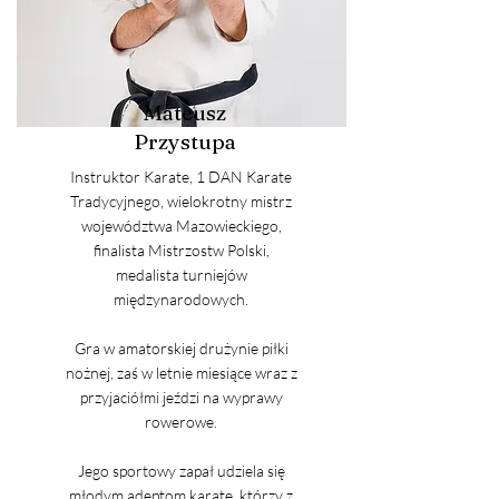
Mateusz
Przystupa
Instruktor Karate, 1 DAN Karate
Tradycyjnego, wielokrotny mistrz
województwa Mazowieckiego,
finalista Mistrzostw Polski,
medalista turniejów
międzynarodowych.
Gra w amatorskiej drużynie piłki
nożnej, zaś w letnie miesiące wraz z
przyjaciółmi jeździ na wyprawy
rowerowe.
Jego sportowy zapał udziela się
młodym adeptom karate, którzy z