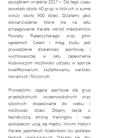
początkiem września 2017 r. Od tego czasu
powstało około 60 grup, w których w sumie
ćwiczy około 800 dzieci. Działamy jako
stowarzyszenie, które ma na celu
propagowanie Karate wśród mieszkańców
Powiatu Piaseczyńskiego oraz gmin
sąsiednich. Celem i misją klubu jest
prowadzenie działalności sportowej i
wychowawczej w celu zapewnienia
klubowiczom możliwości udziału w sporcie
kwalifikowanym, kształtowaniu wartości
moralnych i fizycznych.
Prowadzimy zajęcia sportowe dla grup
przedszkolnych, wczesnoszkolnych oraz
szkolnych dopasowane do wieku i
możliwości dzieci. Dbamy także o
teoretyczną stronę treningów - nasi
podopieczni uczą się między innymi historii
Karate, japońskich liczebników czy podstaw
technik uspokajających. Staramy się, aby