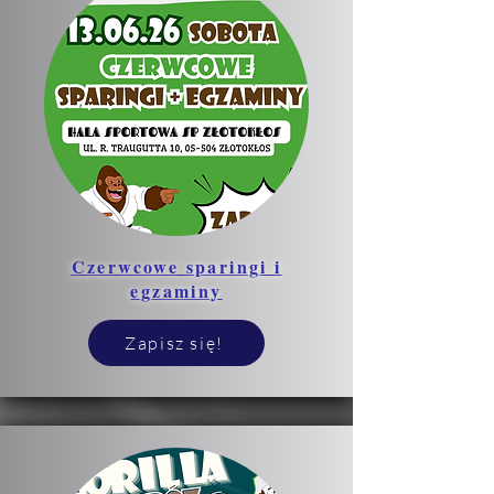
Czerwcowe sparingi i
egzaminy
Zapisz się!